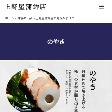
内
容
を
ホーム
自慢の一品
上野屋蒲鉾店の野焼かまぼこ
ス
キ
ッ
のやき
プ