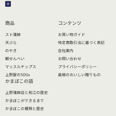
s
t
a
g
r
a
m
商品
コンテンツ
スト蒲鉾
お買い物ガイド
天ぷら
特定商取引法に基づく表記
のやき
会社案内
鯛せんべい
お問い合わせ
マッスルチップス
プライバシーポリシー
上野屋のSDGs
島根のおいしい贈りもの
かまぼこの話
上野蒲鉾店と和江の歴史
かまぼこができるまで
かまぼこの種類と歴史