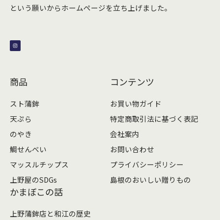
という願いからホームページを立ち上げました。
I
n
s
t
a
g
r
a
m
商品
コンテンツ
スト蒲鉾
お買い物ガイド
天ぷら
特定商取引法に基づく表記
のやき
会社案内
鯛せんべい
お問い合わせ
マッスルチップス
プライバシーポリシー
上野屋のSDGs
島根のおいしい贈りもの
かまぼこの話
上野蒲鉾店と和江の歴史