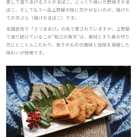
蒸して造りあげるストかまぼこ、じっくり焼いた野焼きかま
ぼこ、そしてもう一品上野屋の味に欠かせないのが、揚げた
ての天ぷら（揚げかまぼこ）です。
全国各地で「さつまあげ」の名で愛されていますが、上野屋
で造り続けているこの“和江の角天”は、素材とすり身の作り
方にとことんこだわり、魚そのものの風味と旨味を凝縮した
味わいが特徴です。