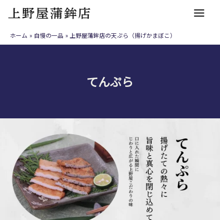
内
容
を
ホーム
自慢の一品
上野屋蒲鉾店の天ぷら（揚げかまぼこ）
ス
キ
ッ
てんぷら
プ