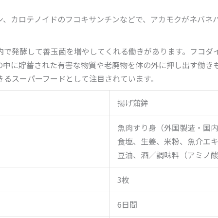
ン、カロテノイドのフコキサンチンなどで、アカモクがネバネ
内で発酵して善玉菌を増やしてくれる働きがあります。フコダ
の中に貯蓄された有害な物質や老廃物を体の外に押し出す働き
きるスーパーフードとして注目されています。
揚げ蒲鉾
魚肉すり身（外国製造・国
食塩、生姜、米粉、魚介エ
豆油、酒／調味料（アミノ
3枚
6日間