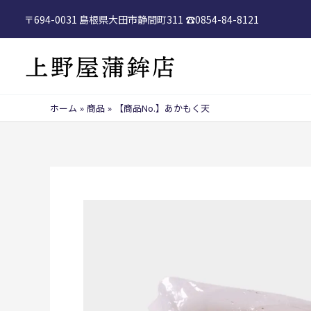
内
〒694-0031 島根県大田市静間町311 ☎︎0854-84-8121
容
を
ス
キ
ッ
ホーム
商品
【商品No.】あかもく天
プ