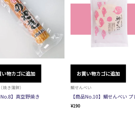
買い物カゴに追加
お買い物カゴに追加
（焼き蒲鉾）
鯛せんべい
No.8】真空野焼き
【商品No.10】鯛せんべい 
¥
190