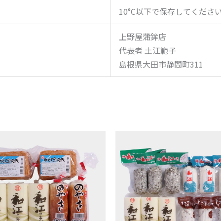
10°C以下で保存してくださ
上野屋蒲鉾店
代表者 土江範子
島根県大田市静間町311