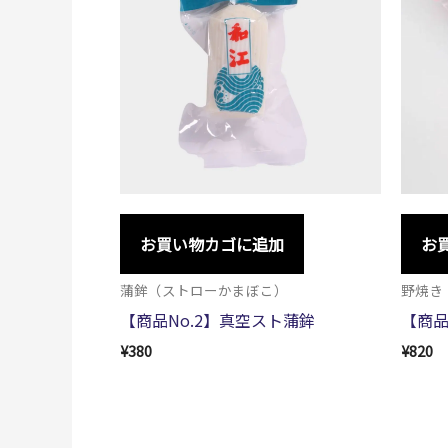
お買い物カゴに追加
お
蒲鉾（ストローかまぼこ）
野焼き
【商品No.2】真空スト蒲鉾
【商品
¥
380
¥
820