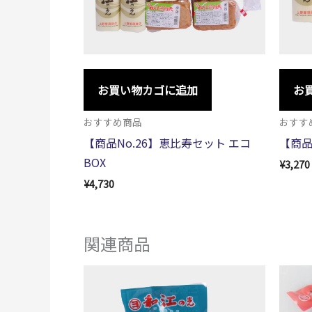
お買い物カゴに追加
お
おすすめ商品
おすす
【商品No.26】恵比寿セット エコ
【商品
BOX
¥
3,270
¥
4,730
関連商品