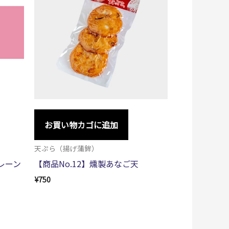
お買い物カゴに追加
天ぷら（揚げ蒲鉾）
プレーン
【商品No.12】燻製あなご天
¥
750