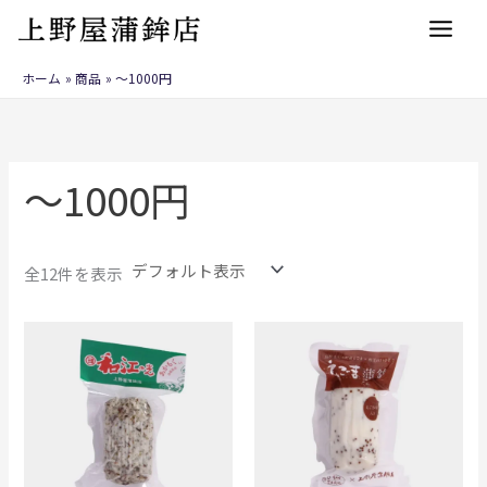
内
容
を
ホーム
商品
〜1000円
ス
キ
ッ
プ
〜1000円
全12件を表示