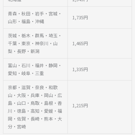
青森・秋田・岩手・宮城・
1,735円
山形・福島・沖縄
茨城・栃木・群馬・埼玉・
千葉・東京・神奈川・山
1,465円
梨・長野・新潟
富山・石川・福井・静岡・
1,335円
愛知・岐阜・三重
京都・滋賀・奈良・和歌
山・大阪・兵庫・岡山・広
島・山口・鳥取・島根・香
1,215円
川・徳島・高知・愛媛・福
岡・佐賀・長崎・熊本・大
分・宮崎