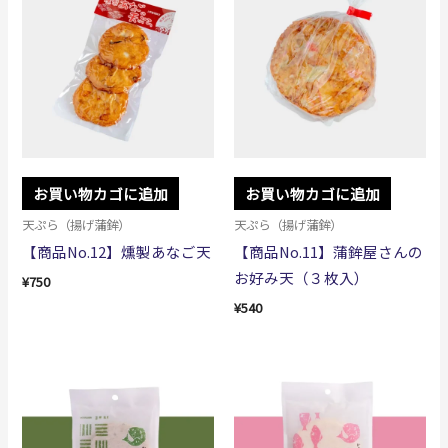
お買い物カゴに追加
お買い物カゴに追加
天ぷら（揚げ蒲鉾）
天ぷら（揚げ蒲鉾）
【商品No.12】燻製あなご天
【商品No.11】蒲鉾屋さんの
お好み天（３枚入）
¥
750
¥
540