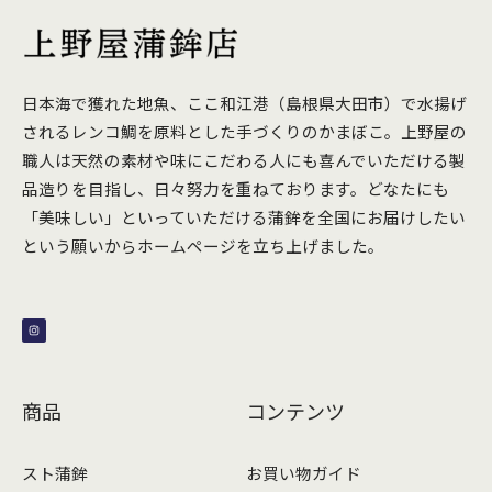
日本海で獲れた地魚、ここ和江港（島根県大田市）で水揚げ
されるレンコ鯛を原料とした手づくりのかまぼこ。上野屋の
職人は天然の素材や味にこだわる人にも喜んでいただける製
品造りを目指し、日々努力を重ねております。どなたにも
「美味しい」といっていただける蒲鉾を全国にお届けしたい
という願いからホームページを立ち上げました。
I
n
s
t
a
g
r
a
m
商品
コンテンツ
スト蒲鉾
お買い物ガイド